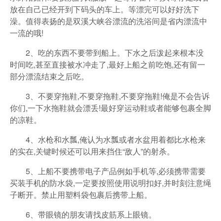
放在自己已经开到下码头的车上。等漂完可以好好洗下
澡。值得表扬的是双溪大峡谷漂流的洗浴间是省内漂流中
一流的哦!
2、吃的东西不要带到船上。下水之后泼起来根本没
时间吃,甚至直接被水冲走了,最好上船之前吃饱,还有留一
部分漂流结束之后吃。
3、不要穿拖鞋,不要穿拖鞋,不要穿拖鞋!俺是不会告诉
你们,一下水拖鞋就会漂丢!最好穿运动鞋或者能够包裹全脚
的凉鞋。
4、水枪和水瓢,俺认为水瓢或者水盆用着都比水枪来
的实在,关键时候还可以用来挡住“敌人”的射杀。
5、上船不要携带电子产品例如手机等,必须携带需要
买装手机的防水袋,一定要按照使用说明扣好,并时刻注意绳
子断开。禁止用塑料袋包裹后携带上船。
6、带眼镜的朋友请找皮筋系上眼镜。