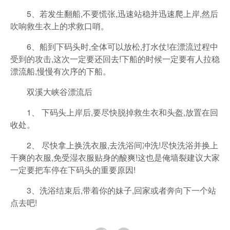
5、若发生翻船,不要慌张,迅速站稳并迅速爬上岸,然后
吹响救生衣上的求救口哨。
6、船到下码头时,全体可以放松,打水仗!在漂流过程中
受到的攻击,这次一定要还回去!下船的时候一定要有人拉稳
漂流船,慢慢有次序的下船。
双溪大峡谷漂流后
1、 下码头上岸后,要尽快脱掉救生衣和头盔,放置在回
收处。
2、 尽快拿上换洗衣服,去洗浴间冲洗!尽快洗浴并换上
干爽的衣服,免受湿衣服贴身的酸爽!这也是俺墙裂建议大家
一定要把车停在下码头的重要原因!
3、洗浴结束后,带着你的妹子,回家或者奔向下一个站
点去吧!