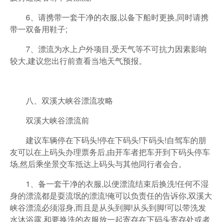
6、请携带一套干净的衣服,以备下船时更换,同时请携
带一双备用鞋子;
7、漂流为水上户外项目,受天气等不可抗力因素影响
较大,建议您出行前查看当地天气预报。
八、双溪大峡谷漂流攻略
双溪大峡谷漂流前
建议车辆停在下码头!停在下码头!下码头!自驾车的朋
友可以在上码头办理票务后,由开车者把车开到下码头停车
场,然后乘坐景交车抵达上码头与其他同行者会合。
1、备一套干净的衣服,以便漂流结束后换洗!任何不湿
身的漂流都是耍流氓的漂流!俺可以负责任的告诉你,双溪大
峡谷漂流必须湿身,而且是从头到脚!从头到脚!可以带洗发
水沐浴露,和要换洗的衣服放一起寄存在下码头寄存处或者