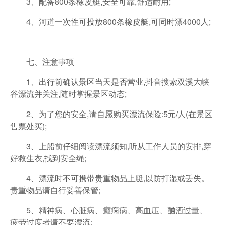
3、配备800条橡皮艇,安全可靠,舒适耐用;
4、河道一次性可投放800条橡皮艇,可同时漂4000人;
七、注意事项
1、出行前确认景区当天是否营业,抖音搜索双溪大峡
谷漂流并关注,随时掌握景区动态;
2、为了您的安全,请自愿购买漂流保险:5元/人(在景区
售票处买);
3、上船前仔细阅读漂流须知,听从工作人员的安排,穿
好救生衣,找到安全绳;
4、漂流时不可携带贵重物品上艇,以防打湿或丢失。
贵重物品请自行妥善保管;
5、精神病、心脏病、癫痫病、高血压、酗酒过量、
疲劳过度者请不要漂流;