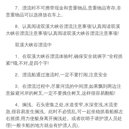
7、漂流时不可携带现金和贵重物品,贵重物品寄存,非
贵重物品可以选择放在车上。
8、认真阅读双溪大峡谷漂流注意事项!认真阅读双溪
大峡谷漂流注意事项!认真阅读双溪大峡谷漂流注意事项!
双溪大峡谷漂流中
1、在双溪大峡谷漂流体验时,确保安全就俩字:“全程抓
紧!”哦,不对,是四个字!
2、漂流船通过激流时,一定不要打闹,注意安全
3、在漂流过程中,尽量河流的中间漂,如果飘到两边注
意躲避河岸的树叉,一定不要拽住树叉,这样很容易翻船!
4、搁浅。石头密集之处,水道变窄,水深变浅,水流变
急,很容易发生搁浅。此时不必慌乱,可一起坐稳抓着船舷左
右摇摆,用力使艇身离开搁浅处。或者吹哨子请护漂人员处
理(一般卡船的地方就会有护漂人员)。