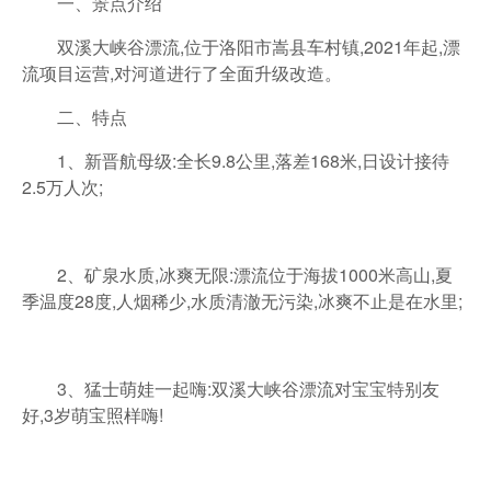
一、景点介绍
双溪大峡谷漂流,位于洛阳市嵩县车村镇,2021年起,漂
流项目运营,对河道进行了全面升级改造。
二、特点
1、新晋航母级:全长9.8公里,落差168米,日设计接待
2.5万人次;
2、矿泉水质,冰爽无限:漂流位于海拔1000米高山,夏
季温度28度,人烟稀少,水质清澈无污染,冰爽不止是在水里;
3、猛士萌娃一起嗨:双溪大峡谷漂流对宝宝特别友
好,3岁萌宝照样嗨!