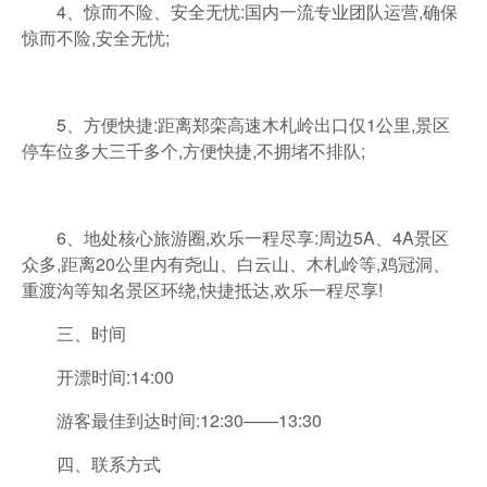
4、惊而不险、安全无忧:国内一流专业团队运营,确保
惊而不险,安全无忧;
5、方便快捷:距离郑栾高速木札岭出口仅1公里,景区
停车位多大三千多个,方便快捷,不拥堵不排队;
6、地处核心旅游圈,欢乐一程尽享:周边5A、4A景区
众多,距离20公里内有尧山、白云山、木札岭等,鸡冠洞、
重渡沟等知名景区环绕,快捷抵达,欢乐一程尽享!
三、时间
开漂时间:14:00
游客最佳到达时间:12:30——13:30
四、联系方式